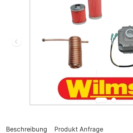
Gasheizgerät
Elektroheizg
Elektroheizge
Heizaggrega
Elektroheizge
Elektroheizer
Elektroheizer
Geräte für s
Gasheizgeräte
oder Flüssigg
Infrarotheize
Lufterhitzer 
Heissluftturb
Zubehör Heiz
Schläuche un
Abgasführun
Beschreibung
Produkt Anfrage
Tanks und Ta