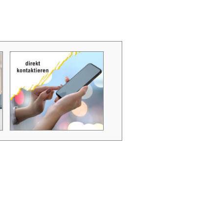
Zubehör Schmutzwasserpumpen
Zubehör Luftverbesserer / Makromol
und