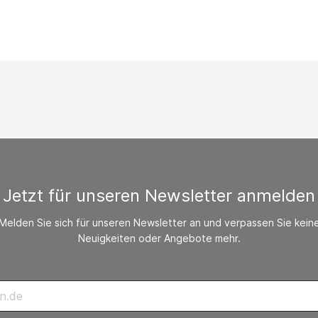
/ CO-Melder
behör Heizgeräte
ste ohne Zubehör
Jetzt für unseren Newsletter anmelden
Melden Sie sich für unseren Newsletter an und verpassen Sie kein
Neuigkeiten oder Angebote mehr.