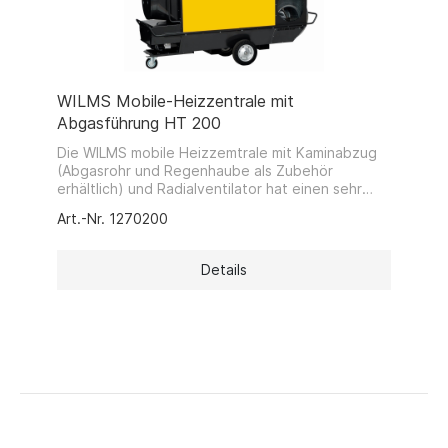
Brennstoffleitungen untergebracht.Eine
leistungstarke Ölvorwärmung sorgt für einen
störungsfreien Betrieb auch bei kalten
Außentemperaturen. Geräte können
platzsparend gestapelt gelagert werden.
WILMS Mobile-Heizzentrale mit
Abgasführung HT 200
Die WILMS mobile Heizzemtrale mit Kaminabzug
(Abgasrohr und Regenhaube als Zubehör
erhältlich) und Radialventilator hat einen sehr
hohen Wirkungsgrad und erfüllt leicht die
Art.-Nr. 1270200
strengen Abgasnormen des BImSchG.Das Gerät
kann auch mit Warmluftschläuchen (Zubehör)
betrieben werden, um die warme Luft gezielt zu
Details
verteilen.