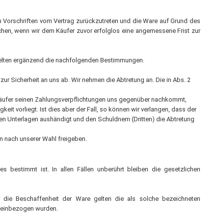
en Vorschriften vom Vertrag zurückzutreten und die Ware auf Grund des
achen, wenn wir dem Käufer zuvor erfolglos eine angemessene Frist zur
 gelten ergänzend die nachfolgenden Bestimmungen.
ur Sicherheit an uns ab. Wir nehmen die Abtretung an. Die in Abs. 2
er Käufer seinen Zahlungsverpflichtungen uns gegenüber nachkommt,
eit vorliegt. Ist dies aber der Fall, so können wir verlangen, dass der
n Unterlagen aushändigt und den Schuldnern (Dritten) die Abtretung
en nach unserer Wahl freigeben.
 bestimmt ist. In allen Fällen unberührt bleiben die gesetzlichen
r die Beschaffenheit der Ware gelten die als solche bezeichneten
g einbezogen wurden.