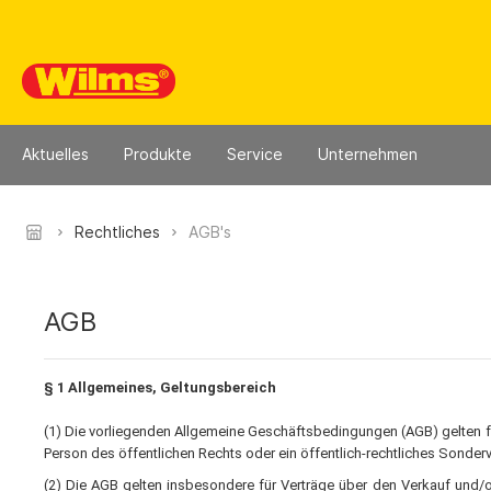
Aktuelles
Produkte
Service
Unternehmen
Klimageräte
Für Sie vor Ort
Team
Heizgeräte
Downloads
Kontakt
Rechtliches
AGB's
Klimageräte
Reparaturen im Werk
Infrarot-Ölhe
Kataloge
Zubehör Klimageräte
Kundendienste
Heißluftturbi
Zertifikate
AGB
Heißluftturb
Vertriebsstützpunkte
Bedienungsan
Heißluftturbi
Heizzentrale
§ 1 Allgemeines, Geltungsbereich
Lufterhitzer
(1) Die vorliegenden Allgemeine Geschäftsbedingungen (AGB) gelten fü
Gasheizgerä
Person des öffentlichen Rechts oder ein öffentlich-rechtliches Sonder
Gasheizgerät
(2) Die AGB gelten insbesondere für Verträge über den Verkauf und/o