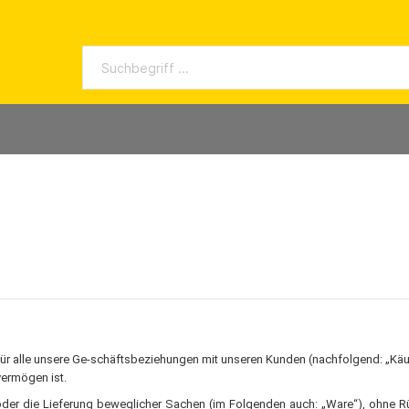
Reinigungsgeräte
Geschichte
izer
Nass- und Trockensauger
nen
Zubehör Nass-/ Trockensauge
ine ohne Abgasführung
leitungen
Hochdruckreiniger
ne mit Abgasführung
Kaltwasser-Hochdruckreiniger
n
Heißwasser-Hochdruckreinige
Zubehör Hochdruckreiniger
r alle unsere Ge-schäftsbeziehungen mit unseren Kunden (nachfolgend: „Käufer
te
Kehrsaugmaschinen
vermögen ist.
e mit Piezozündung
Zubehör Kehrsaugmaschinen
der die Lieferung beweglicher Sachen (im Folgenden auch: „Ware“), ohne Rück