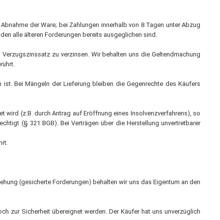
zw. Abnahme der Ware; bei Zahlungen innerhalb von 8 Tagen unter Abzug
en alle älteren Forderungen bereits ausgeglichen sind.
en Verzugszinssatz zu verzinsen. Wir behalten uns die Geltendmachung
ührt.
n ist. Bei Mängeln der Lieferung bleiben die Gegenrechte des Käufers
 wird (z.B. durch Antrag auf Eröffnung eines Insolvenzverfahrens), so
htigt (§ 321 BGB). Bei Verträgen über die Herstellung unvertretbarer
rt.
iehung (gesicherte Forderungen) behalten wir uns das Eigentum an den
ch zur Sicherheit übereignet werden. Der Käufer hat uns unverzüglich