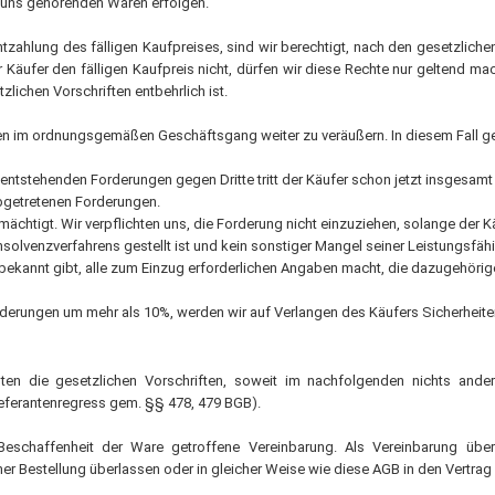
ie uns gehörenden Waren erfolgen.
htzahlung des fälligen Kaufpreises, sind wir berechtigt, nach den gesetzlich
r Käufer den fälligen Kaufpreis nicht, dürfen wir diese Rechte nur geltend m
lichen Vorschriften entbehrlich ist.
aren im ordnungsgemäßen Geschäftsgang weiter zu veräußern. In diesem Fall
ntstehenden Forderungen gegen Dritte tritt der Käufer schon jetzt insgesamt z
abgetretenen Forderungen.
rmächtigt. Wir verpflichten uns, die Forderung nicht einzuziehen, solange d
solvenzverfahrens gestellt ist und kein sonstiger Mangel seiner Leistungsfähigk
ekannt gibt, alle zum Einzug erforderlichen Angaben macht, die dazugehörige
Forderungen um mehr als 10%, werden wir auf Verlangen des Käufers Sicherheit
n die gesetzlichen Vorschriften, soweit im nachfolgenden nichts anderes
ieferantenregress gem. §§ 478, 479 BGB).
Beschaffenheit der Ware getroffene Vereinbarung. Als Vereinbarung übe
ner Bestellung überlassen oder in gleicher Weise wie diese AGB in den Vertra