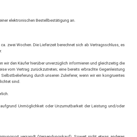
iner elektronischen Bestellbestätigung an.
ist ca. zwei Wochen. Die Lieferzeit berechnet sich ab Vertragsschluss, es
r.
en wir den Käufer hierüber unverzüglich informieren und gleichzeitig die
ilweise vom Vertrag zurückzutreten; eine bereits erbrachte Gegenleistung
ge Selbstbelieferung durch unseren Zulieferer, wenn wir ein kongruentes
ichtet sind.
lich.
. aufgrund Unmöglichkeit oder Unzumutbarkeit der Leistung und/oder
timmungsort versandt (Versendungskauf). Soweit nicht etwas anderes