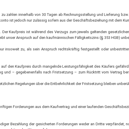
 und zu zahlen innerhalb von 30 Tagen ab Rechnungsstellung und Lieferung b
onto ist jedoch nur zulässig sofern aus der Geschäftsbeziehung mit dem Kund
g. Der Kaufpreis ist während des Verzugs zum jeweils geltenden gesetzlich
bt unser Anspruch auf den kaufmännischen Fälligkeitszins (§ 353 HGB) unber
 insoweit zu, als sein Anspruch rechtskräftig festgestellt oder unbestritte
auf den Kaufpreis durch mangelnde Leistungsfähigkeit des Käufers gefährdet
ng und – gegebenenfalls nach Fristsetzung – zum Rücktritt vom Vertrag berec
setzlichen Regelungen über die Entbehrlichkeit der Fristsetzung bleiben unberüh
 künftigen Forderungen aus dem Kaufvertrag und einer laufenden Geschäftsbez
ndiger Bezahlung der gesicherten Forderungen weder an Dritte verpfändet, no