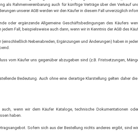
ssung als Rahmenvereinbarung auch für künftige Verträge über den Verkauf u
e mit Automatikzündung
Schrubbmaschinen
nderungen unserer AGB werden wir den Käufer in diesem Fall unverzüglich infor
eräte
Zubehör Schrubbmaschinen
räte mit Keramik-
nde oder ergänzende Allgemeine Geschäftsbedingungen des Käufers werden
Reinigungsmittel HD-Reinger 
t
jedem Fall, beispielsweise auch dann, wenn wir in Kenntnis der AGB des Käufe
Schrubbmaschinen
räte mit Infarot
fer (einschließlich Nebenabreden, Ergänzungen und Änderungen) haben in jedem
 mit Axialgebläse
ebend.
 mit Radialgebläse
luss vom Käufer uns gegenüber abzugeben sind (z.B. Fristsetzungen, Mängel
tationäre Gasversorgung
 für Ställe und Hallen (Erdgas
as)
stellende Bedeutung. Auch ohne eine derartige Klarstellung gelten daher die
r Gas
Gas
inen Gas
lt auch, wenn wir dem Käufer Kataloge, technische Dokumentationen oder 
geräte
assen haben.
d Schlauchzubehör
g
Vertragsangebot. Sofern sich aus der Bestellung nichts anderes ergibt, sind 
nkzubehör