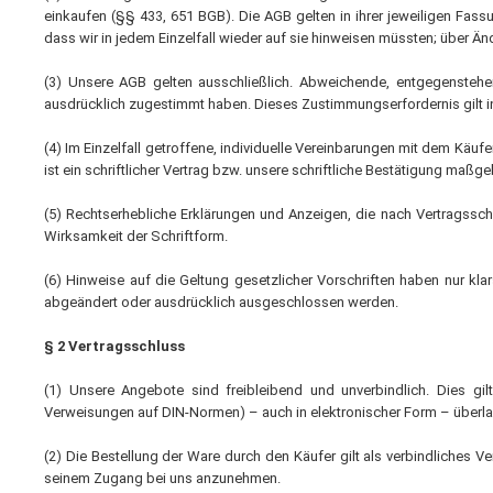
einkaufen (§§ 433, 651 BGB). Die AGB gelten in ihrer jeweiligen Fa
Gasheizgerät
dass wir in jedem Einzelfall wieder auf sie hinweisen müssten; über Ä
Elektroheizg
Elektroheizge
(3) Unsere AGB gelten ausschließlich. Abweichende, entgegenstehe
Heizaggrega
ausdrücklich zugestimmt haben. Dieses Zustimmungserfordernis gilt in 
Elektroheizge
(4) Im Einzelfall getroffene, individuelle Vereinbarungen mit dem Käu
Elektroheizer
ist ein schriftlicher Vertrag bzw. unsere schriftliche Bestätigung maßg
Elektroheizer
(5) Rechtserhebliche Erklärungen und Anzeigen, die nach Vertragssch
Geräte für s
Wirksamkeit der Schriftform.
Gasheizgeräte
oder Flüssigg
(6) Hinweise auf die Geltung gesetzlicher Vorschriften haben nur klar
abgeändert oder ausdrücklich ausgeschlossen werden.
Infrarotheize
Lufterhitzer 
§ 2 Vertragsschluss
Heissluftturb
(1) Unsere Angebote sind freibleibend und unverbindlich. Dies gi
Zubehör Heiz
Verweisungen auf DIN-Normen) – auch in elektronischer Form – überl
Schläuche un
Abgasführun
(2) Die Bestellung der Ware durch den Käufer gilt als verbindliches 
seinem Zugang bei uns anzunehmen.
Tanks und Ta