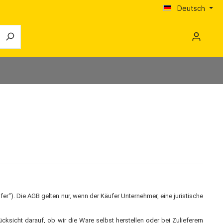
Deutsch
Trocknungsgeräte
Karriere
Luftentfeuchter
Komfort-Luftentfeuchter
r
ECO-Luftentfeuchter
Profi-Luftentfeuchter
Zubehör Luftentfeuchter
r
Unterestrichtrocknung
“). Die AGB gelten nur, wenn der Käufer Unternehmer, eine juristische
Zubehör Unterestrichtrocknung
Schmutzwasserpumpen
sicht darauf, ob wir die Ware selbst herstellen oder bei Zulieferern