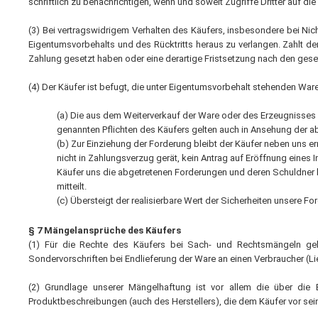
schriftlich zu benachrichtigen, wenn und soweit Zugriffe Dritter auf d
(3) Bei vertragswidrigem Verhalten des Käufers, insbesondere bei Nic
Eigentumsvorbehalts und des Rücktritts heraus zu verlangen. Zahlt de
Zahlung gesetzt haben oder eine derartige Fristsetzung nach den gesetz
(4) Der Käufer ist befugt, die unter Eigentumsvorbehalt stehenden W
(a) Die aus dem Weiterverkauf der Ware oder des Erzeugnisses e
genannten Pflichten des Käufers gelten auch in Ansehung der 
(b) Zur Einziehung der Forderung bleibt der Käufer neben uns e
nicht in Zahlungsverzug gerät, kein Antrag auf Eröffnung eines In
Käufer uns die abgetretenen Forderungen und deren Schuldner b
mitteilt.
(c) Übersteigt der realisierbare Wert der Sicherheiten unsere 
§ 7 Mängelansprüche des Käufers
(1) Für die Rechte des Käufers bei Sach- und Rechtsmängeln gelte
Sondervorschriften bei Endlieferung der Ware an einen Verbraucher (L
(2) Grundlage unserer Mängelhaftung ist vor allem die über die 
Produktbeschreibungen (auch des Herstellers), die dem Käufer vor sei