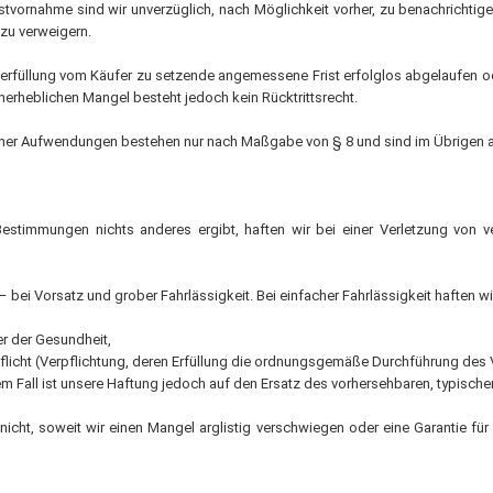
tvornahme sind wir unverzüglich, nach Möglichkeit vorher, zu benachrichtig
zu verweigern.
herfüllung vom Käufer zu setzende angemessene Frist erfolglos abgelaufen ode
erheblichen Mangel besteht jedoch kein Rücktrittsrecht.
icher Aufwendungen bestehen nur nach Maßgabe von § 8 und sind im Übrigen
stimmungen nichts anderes ergibt, haften wir bei einer Verletzung von ve
bei Vorsatz und grober Fahrlässigkeit. Bei einfacher Fahrlässigkeit haften wi
r der Gesundheit,
flicht (Verpflichtung, deren Erfüllung die ordnungsgemäße Durchführung des V
esem Fall ist unsere Haftung jedoch auf den Ersatz des vorhersehbaren, typisc
cht, soweit wir einen Mangel arglistig verschwiegen oder eine Garantie fü