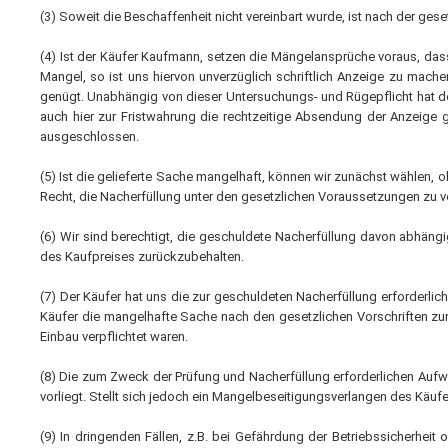
(3) Soweit die Beschaffenheit nicht vereinbart wurde, ist nach der gese
(4) Ist der Käufer Kaufmann, setzen die Mängelansprüche voraus, das
Mangel, so ist uns hiervon unverzüglich schriftlich Anzeige zu mache
genügt. Unabhängig von dieser Untersuchungs- und Rügepflicht hat der
auch hier zur Fristwahrung die rechtzeitige Absendung der Anzeige
ausgeschlossen.
(5) Ist die gelieferte Sache mangelhaft, können wir zunächst wählen, 
Recht, die Nacherfüllung unter den gesetzlichen Voraussetzungen zu ve
(6) Wir sind berechtigt, die geschuldete Nacherfüllung davon abhängi
des Kaufpreises zurückzubehalten.
(7) Der Käufer hat uns die zur geschuldeten Nacherfüllung erforderli
Käufer die mangelhafte Sache nach den gesetzlichen Vorschriften zu
Einbau verpflichtet waren.
(8) Die zum Zweck der Prüfung und Nacherfüllung erforderlichen Aufwe
vorliegt. Stellt sich jedoch ein Mangelbeseitigungsverlangen des Käuf
(9) In dringenden Fällen, z.B. bei Gefährdung der Betriebssicherhei