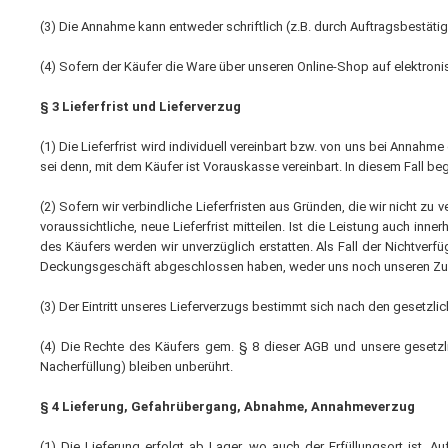
Thermostate 
(3) Die Annahme kann entweder schriftlich (z.B. durch Auftragsbestäti
sonstiges Zu
(4) Sofern der Käufer die Ware über unseren Online-Shop auf elektron
Lüftungsgeräte
Ersatzteilli
§ 3 Lieferfrist und Lieferverzug
Luftreiniger
Zubehör Luftreiniger
(1) Die Lieferfrist wird individuell vereinbart bzw. von uns bei Annahme
sei denn, mit dem Käufer ist Vorauskasse vereinbart. In diesem Fall beg
Ventilatoren
Ventilatoren mit Axialgebläse
(2) Sofern wir verbindliche Lieferfristen aus Gründen, die wir nicht zu
Ventilatoren mit Radialgebläse
voraussichtliche, neue Lieferfrist mitteilen. Ist die Leistung auch inn
des Käufers werden wir unverzüglich erstatten. Als Fall der Nichtverfü
Zubehör Ventilatoren
Deckungsgeschäft abgeschlossen haben, weder uns noch unseren Zuliefer
(3) Der Eintritt unseres Lieferverzugs bestimmt sich nach den gesetzlic
(4) Die Rechte des Käufers gem. § 8 dieser AGB und unsere gesetzl
Nacherfüllung) bleiben unberührt.
§ 4 Lieferung, Gefahrübergang, Abnahme, Annahmeverzug
(1) Die Lieferung erfolgt ab Lager, wo auch der Erfüllungsort ist