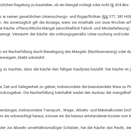
tzlichen Regelung zu beurteilen, ob ein Mangel vorliegt oder nicht (§ 434 Abs.
s er seinen gesetzlichen Untersuchungs- und Rügepflichten (§§ 377, 381 HG
n. Als unverzüglich gilt die Anzeige, wenn sie innerhalb von zwei Wochen e
 Käufer offensichtliche Mängel (einschließlich Falsch- und Minderlieferung)
 genügt. Versäumt der Käufer die ordnungsgemäße Unter-suchung und/oder 
ob wir Nacherfüllung durch Beseitigung des Mangels (Nachbesserung) oder dur
rweigern, bleibt unberührt.
g zu machen, dass der Käufer den fälligen Kaufpreis bezahlt. Der Käufer is
che Zeit und Gelegenheit zu geben, insbesondere die beanstandete Ware zu P
rückzugeben. Die Nacherfüllung beinhaltet weder den Ausbau der mangelhaf
ndungen, insbesondere Transport-, Wege-, Arbeits- und Materialkosten (nich
ers als unberechtigt heraus, können wir die hieraus entstandenen Kosten vom K
t oder zur Abwehr unverhältnismäßiger Schäden, hat der Käufer das Recht, de