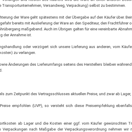
ndere Transportunternehmen, Versandweg, Verpackung) selbst zu bestimmen.
echterung der Ware geht spätestens mit der Übergabe auf den Käufer über. B
gefahr bereits mit Auslieferung der Ware an den Spediteur, den Frachtführer
Gefahrübergang maßgebend. Auch im Übrigen gelten für eine vereinbarte Abnah
g der Annahme ist.
ngshandlung oder verzögert sich unsere Lieferung aus anderen, vom Käufer 
osten) zu verlangen.
wie Änderungen des Lieferumfangs seitens des Herstellers bleiben während 
d.
eweils zum Zeitpunkt des Vertragsschlusses aktuellen Preise, und zwar ab Lager,
reise empfohlen (UVP), so versteht sich diese Preisempfehlung ebenfalls 
portkosten ab Lager und die Kosten einer ggf. vom Käufer gewünschten Tra
tigen Verpackungen nach Maßgabe der Verpackungsverordnung nehmen wir 