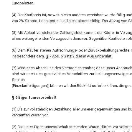
Europaletten.
(4) Der Kaufpreis ist, soweit nichts anderes vereinbart wurde fällig
von 2% Skonto. Lohnkosten sind nicht skontierfähig. Der Abzug von Sk
(5) Mit Ablauf vorstehender Zahlungsfrist kommt der Käufer in Verzu
eines weitergehenden Verzugsschadens vor. Gegenüber Kaufleuten blei
(6) Dem Käufer stehen Aufrechnungs- oder Zurückbehaltungsrechte nur
insbesondere gem. § 7 Abs. 6 Satz 2 dieser AGB unberührt.
(7) Wird nach Abschluss des Vertrags erkennbar, dass unser Anspruch 
sind wir nach den gesetzlichen Vorschriften zur Leistungsverweigeru
Sachen
(Einzelanfertigungen), können wir den Rücktritt sofort erklären; die ge
§ 6 Eigentumsvorbehalt
(1) Bis zur vollständigen Bezahlung aller unserer gegenwärtigen und
verkauften Waren vor.
(2) Die unter Eigentumsvorbehalt stehenden Waren dürfen vor vollstä