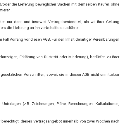
nd/oder die Lieferung beweglicher Sachen mit demselben Käufer, ohne
Zubehör Schmutzwasserpumpen
mieren.
Zubehör Luftverbesserer / Makromol
 nur dann und insoweit Vertragsbestandteil, als wir ihrer Geltung
und
rs die Lieferung an ihn vorbehaltlos ausführen.
 Fall Vorrang vor diesen AGB. Für den Inhalt derartiger Vereinbarungen
anzeigen, Erklärung von Rücktritt oder Minderung), bedürfen zu ihrer
 gesetzlichen Vorschriften, soweit sie in diesen AGB nicht unmittelbar
Unterlagen (z.B. Zeichnungen, Pläne, Berechnungen, Kalkulationen,
wir berechtigt, dieses Vertragsangebot innerhalb von zwei Wochen nach