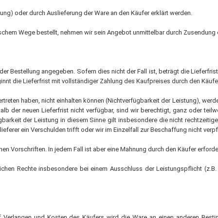
/ CO-Melder
gung) oder durch Auslieferung der Ware an den Käufer erklärt werden.
behör Heizgeräte
ischem Wege bestellt, nehmen wir sein Angebot unmittelbar durch Zusendung e
ste ohne Zubehör
 der Bestellung angegeben. Sofern dies nicht der Fall ist, beträgt die Lieferfr
innt die Lieferfrist mit vollständiger Zahlung des Kaufpreises durch den Käufe
 vertreten haben, nicht einhalten können (Nichtverfügbarkeit der Leistung), werd
erhalb der neuen Lieferfrist nicht verfügbar, sind wir berechtigt, ganz oder te
gbarkeit der Leistung in diesem Sinne gilt insbesondere die nicht rechtzeiti
er ein Verschulden trifft oder wir im Einzelfall zur Beschaffung nicht verpfl
hen Vorschriften. In jedem Fall ist aber eine Mahnung durch den Käufer erforder
ichen Rechte insbesondere bei einem Ausschluss der Leistungspflicht (z.B
. Auf Verlangen und Kosten des Käufers wird die Ware an einen anderen Bes