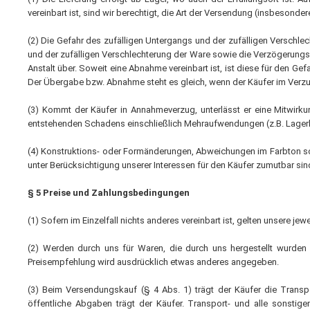
vereinbart ist, sind wir berechtigt, die Art der Versendung (insbeso
(2) Die Gefahr des zufälligen Untergangs und der zufälligen Verschl
und der zufälligen Verschlechterung der Ware sowie die Verzögerungs
Anstalt über. Soweit eine Abnahme vereinbart ist, ist diese für den 
Der Übergabe bzw. Abnahme steht es gleich, wenn der Käufer im Verzu
(3) Kommt der Käufer in Annahmeverzug, unterlässt er eine Mitwirku
entstehenden Schadens einschließlich Mehraufwendungen (z.B. Lagerk
(4) Konstruktions- oder Formänderungen, Abweichungen im Farbton so
unter Berücksichtigung unserer Interessen für den Käufer zumutbar sin
§ 5 Preise und Zahlungsbedingungen
(1) Sofern im Einzelfall nichts anderes vereinbart ist, gelten unsere j
(2) Werden durch uns für Waren, die durch uns hergestellt wurden P
Preisempfehlung wird ausdrücklich etwas anderes angegeben.
(3) Beim Versendungskauf (§ 4 Abs. 1) trägt der Käufer die Trans
öffentliche Abgaben trägt der Käufer. Transport- und alle sons