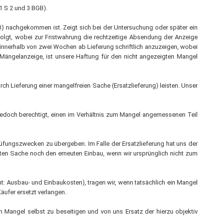
 1 S 2 und 3 BGB).
B) nachgekommen ist. Zeigt sich bei der Untersuchung oder später ein
rfolgt, wobei zur Fristwahrung die rechtzeitige Absendung der Anzeige
 innerhalb von zwei Wochen ab Lieferung schriftlich anzuzeigen, wobei
Mängelanzeige, ist unsere Haftung für den nicht angezeigten Mangel
ch Lieferung einer mangelfreien Sache (Ersatzlieferung) leisten. Unser
t jedoch berechtigt, einen im Verhältnis zum Mangel angemessenen Teil
rüfungszwecken zu übergeben. Im Falle der Ersatzlieferung hat uns der
ten Sache noch den erneuten Einbau, wenn wir ursprünglich nicht zum
t: Ausbau- und Einbaukosten), tragen wir, wenn tatsächlich ein Mangel
äufer ersetzt verlangen.
n Mangel selbst zu beseitigen und von uns Ersatz der hierzu objektiv