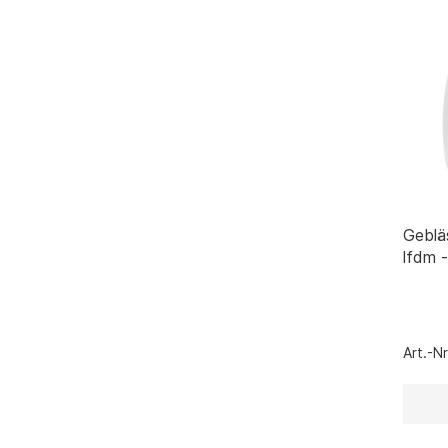
Geblä
lfdm 
Art.-N