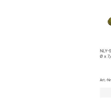
NLY-S
Ø x 7
Art.-N