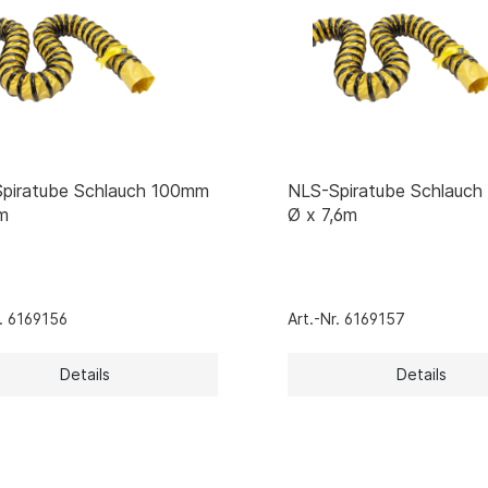
/ CO-Melder
behör Heizgeräte
ste ohne Zubehör
piratube Schlauch 100mm
NLS-Spiratube Schlauc
6m
Ø x 7,6m
r. 6169156
Art.-Nr. 6169157
Details
Details