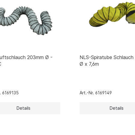
uftschlauch 203mm Ø -
NLS-Spiratube Schlauc
C
Ø x 7,6m
r. 6169135
Art.-Nr. 6169149
Details
Details