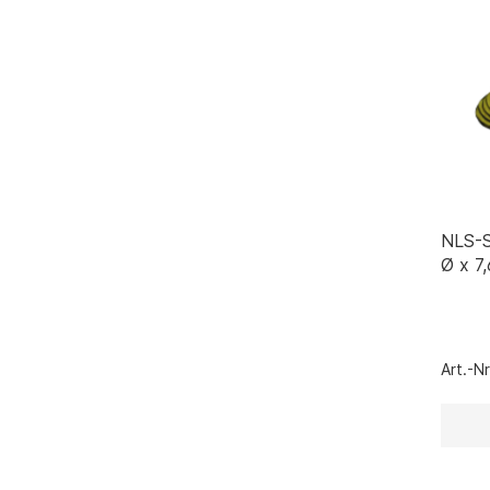
NLS-S
Ø x 7
Art.-N