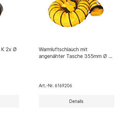
Zubehör Schmutzwasserpumpen
Zubehör Luftverbesserer / Makromol
und
 K 2x Ø
Warmluftschlauch mit
angenähter Tasche 355mm Ø x
7,6m
Art.-Nr. 6169206
Details