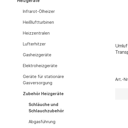
Heizgeräte
Gasheizgerät
Infrarot-Ölheizer
Elektroheizg
Elektroheizge
Heißluftturbinen
Heizaggrega
Heizzentralen
Elektroheizge
Elektroheizer
Lufterhitzer
Umluf
Elektroheizer
Trans
Gasheizgeräte
Geräte für s
6,0m
Gasheizgeräte
Elektroheizgeräte
oder Flüssigg
Geräte für stationäre
Infrarotheize
Art.-N
Gasversorgung
Lufterhitzer 
Zubehör Heizgeräte
Heissluftturb
Zubehör Hei
Schläuche und
Schläuche u
Schlauchzubehör
Abgasführun
Abgasführung
Tanks und Ta