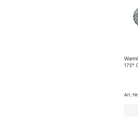
Warml
175° 
Art.-N