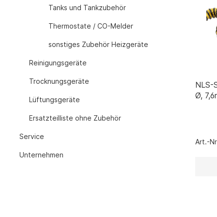
Thermostate 
Tanks und Tankzubehör
sonstiges Zu
Thermostate / CO-Melder
Lüftungsgeräte
Ersatzteilli
sonstiges Zubehör Heizgeräte
Luftreiniger
Reinigungsgeräte
Zubehör Luftreiniger
Trocknungsgeräte
Ventilatoren
NLS-S
Ø, 7,
Ventilatoren mit Axialgebläse
Lüftungsgeräte
Ventilatoren mit Radialgebläse
Ersatzteilliste ohne Zubehör
Zubehör Ventilatoren
Service
Art.-N
Unternehmen