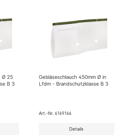
 Ø 25
Gebläseschlauch 450mm Ø in
sse B 3
Lfdm - Brandschutzklasse B 3
Art.-Nr. 6169166
Details