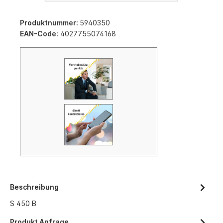
Produktnummer:
5940350
EAN-Code:
4027755074168
Beschreibung
S 450 B
Produkt Anfrage