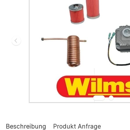
Gasheizgerät
Elektroheizg
Elektroheizge
Heizaggrega
Elektroheizge
Elektroheizer
Elektroheizer
Geräte für s
Gasheizgeräte
oder Flüssigg
Infrarotheize
Lufterhitzer 
Heissluftturb
Zubehör Heiz
Schläuche un
Abgasführun
Beschreibung
Produkt Anfrage
Tanks und Ta