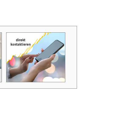
Zubehör Schmutzwasserpumpen
Zubehör Luftverbesserer / Makromol
und