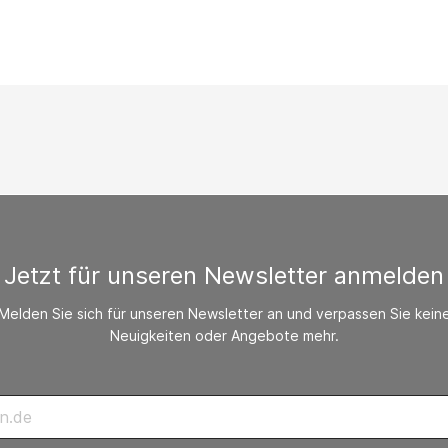
/ CO-Melder
behör Heizgeräte
ste ohne Zubehör
Jetzt für unseren Newsletter anmelden
Melden Sie sich für unseren Newsletter an und verpassen Sie kein
Neuigkeiten oder Angebote mehr.