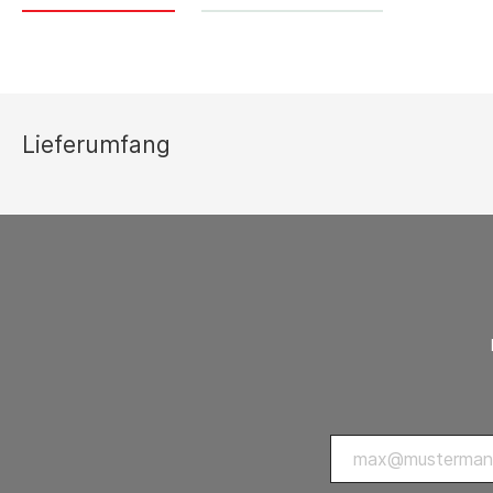
Thermostate 
sonstiges Zu
Lüftungsgeräte
Ersatzteilli
Luftreiniger
Lieferumfang
Zubehör Luftreiniger
Ventilatoren
Ventilatoren mit Axialgebläse
Ventilatoren mit Radialgebläse
Zubehör Ventilatoren