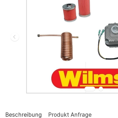
Gasheizgerät
Elektroheizg
Elektroheizge
Heizaggrega
Elektroheizge
Elektroheizer
Elektroheizer
Geräte für s
Gasheizgeräte
oder Flüssigg
Infrarotheize
Lufterhitzer 
Heissluftturb
Zubehör Heiz
Schläuche un
Abgasführun
Beschreibung
Produkt Anfrage
Tanks und Ta