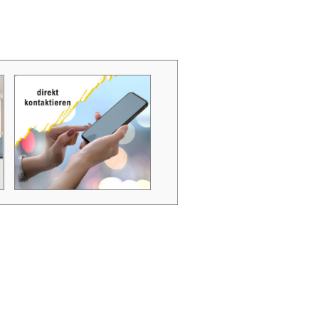
Zubehör Schmutzwasserpumpen
Zubehör Luftverbesserer / Makromol
und