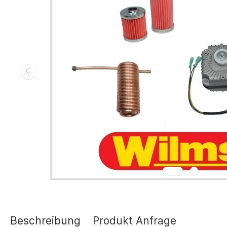
Gasheizgerät
Elektroheizg
Elektroheizge
Heizaggrega
Elektroheizge
Elektroheizer
Elektroheizer
Geräte für s
Gasheizgeräte
oder Flüssigg
Infrarotheize
Lufterhitzer 
Heissluftturb
Zubehör Heiz
Schläuche un
Abgasführun
Beschreibung
Produkt Anfrage
Tanks und Ta