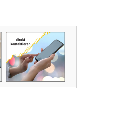
Zubehör Schmutzwasserpumpen
Zubehör Luftverbesserer / Makromol
und