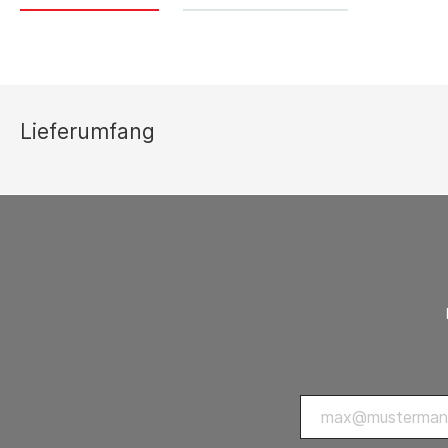
Thermostate 
sonstiges Zu
Lüftungsgeräte
Ersatzteilli
Luftreiniger
Lieferumfang
Zubehör Luftreiniger
Ventilatoren
Ventilatoren mit Axialgebläse
Ventilatoren mit Radialgebläse
Zubehör Ventilatoren