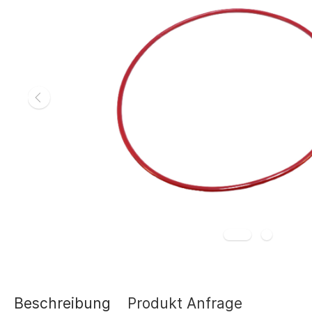
Gasheizgerät
Elektroheizg
Elektroheizge
Heizaggrega
Elektroheizge
Elektroheizer
Elektroheizer
Geräte für s
Gasheizgeräte
oder Flüssigg
Infrarotheize
Lufterhitzer 
Heissluftturb
Zubehör Heiz
Schläuche un
Abgasführun
Beschreibung
Produkt Anfrage
Tanks und Ta