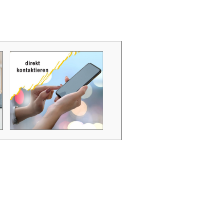
Zubehör Schmutzwasserpumpen
Zubehör Luftverbesserer / Makromol
und