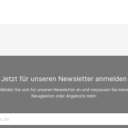
/ CO-Melder
behör Heizgeräte
ste ohne Zubehör
Jetzt für unseren Newsletter anmelden
Melden Sie sich für unseren Newsletter an und verpassen Sie kein
Neuigkeiten oder Angebote mehr.