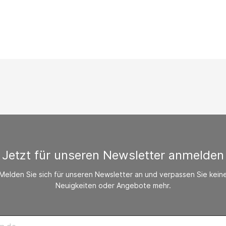
/ CO-Melder
behör Heizgeräte
ste ohne Zubehör
Jetzt für unseren Newsletter anmelden
Melden Sie sich für unseren Newsletter an und verpassen Sie kein
Neuigkeiten oder Angebote mehr.