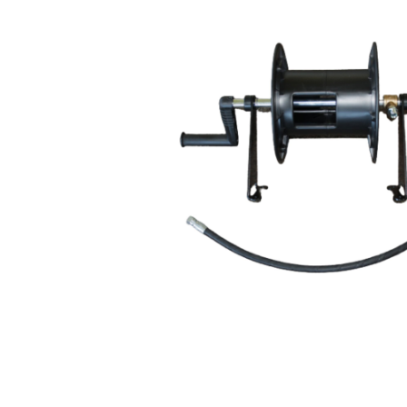
Gasheizgerät
Elektroheizg
Elektroheizge
Heizaggrega
Elektroheizge
Elektroheizer
Elektroheizer
Geräte für s
Gasheizgeräte
oder Flüssigg
Infrarotheize
Lufterhitzer 
Heissluftturb
Zubehör Heiz
Schläuche un
Abgasführun
Tanks und Ta