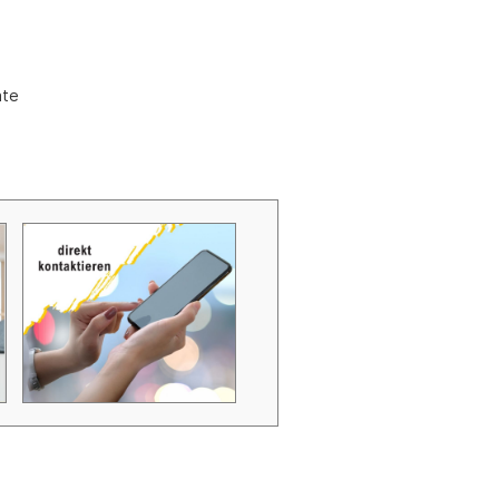
Zubehör Schmutzwasserpumpen
Zubehör Luftverbesserer / Makromol
und
äte