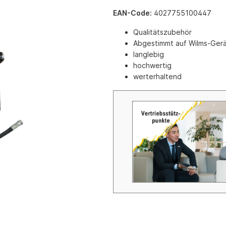
e mit Automatikzündung
Schrubbmaschinen
EAN-Code:
4027755100447
eräte
Zubehör Schrubbmaschinen
Qualitätszubehör
räte mit Keramik-
Reinigungsmittel HD-Reinger 
Abgestimmt auf Wilms-Ger
t
Schrubbmaschinen
langlebig
räte mit Infarot
hochwertig
 mit Axialgebläse
werterhaltend
 mit Radialgebläse
tationäre Gasversorgung
 für Ställe und Hallen (Erdgas
as)
r Gas
Gas
inen Gas
geräte
d Schlauchzubehör
g
nkzubehör