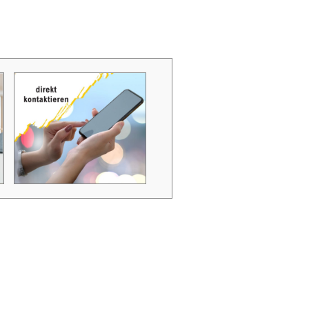
Zubehör Schmutzwasserpumpen
Zubehör Luftverbesserer / Makromol
und