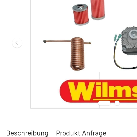
Gasheizgerät
Elektroheizg
Elektroheizge
Heizaggrega
Elektroheizge
Elektroheizer
Elektroheizer
Geräte für s
Gasheizgeräte
oder Flüssigg
Infrarotheize
Lufterhitzer 
Heissluftturb
Zubehör Heiz
Schläuche un
Abgasführun
Beschreibung
Produkt Anfrage
Tanks und Ta