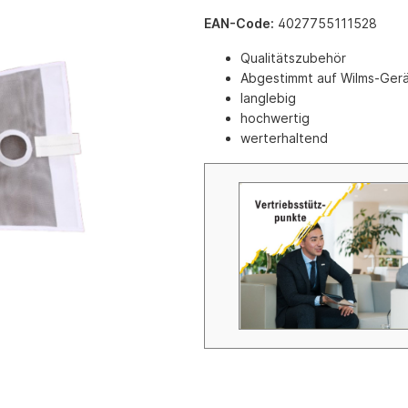
e mit Automatikzündung
Schrubbmaschinen
EAN-Code:
4027755111528
eräte
Zubehör Schrubbmaschinen
Qualitätszubehör
räte mit Keramik-
Reinigungsmittel HD-Reinger 
Abgestimmt auf Wilms-Ger
t
Schrubbmaschinen
langlebig
räte mit Infarot
hochwertig
 mit Axialgebläse
werterhaltend
 mit Radialgebläse
tationäre Gasversorgung
 für Ställe und Hallen (Erdgas
as)
r Gas
Gas
inen Gas
geräte
d Schlauchzubehör
g
nkzubehör