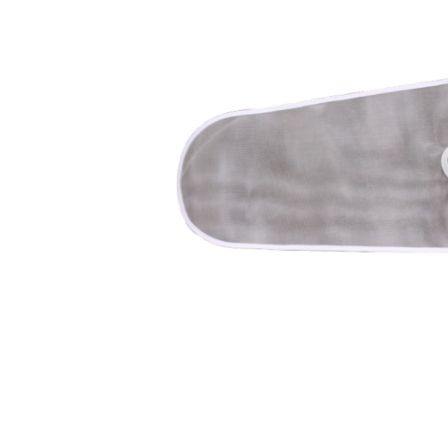
Gasheizgerät
Elektroheizg
Elektroheizge
Heizaggrega
Elektroheizge
Elektroheizer
Elektroheizer
Geräte für s
Gasheizgeräte
oder Flüssigg
Infrarotheize
Lufterhitzer 
Heissluftturb
Zubehör Heiz
Schläuche un
Abgasführun
Tanks und Ta