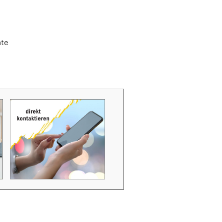
Zubehör Schmutzwasserpumpen
Zubehör Luftverbesserer / Makromol
und
äte