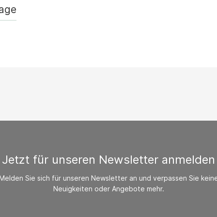
/ CO-Melder
rage
behör Heizgeräte
ste ohne Zubehör
Jetzt für unseren Newsletter anmelden
Melden Sie sich für unseren Newsletter an und verpassen Sie kein
Neuigkeiten oder Angebote mehr.