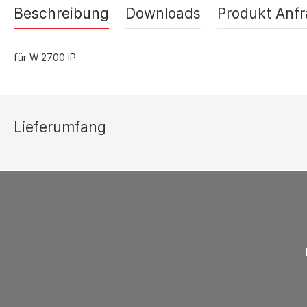
Thermostate 
Beschreibung
Downloads
Produkt Anf
sonstiges Zu
Lüftungsgeräte
für W 2700 IP
Ersatzteilli
Luftreiniger
Zubehör Luftreiniger
Ventilatoren
Lieferumfang
Ventilatoren mit Axialgebläse
Ventilatoren mit Radialgebläse
Zubehör Ventilatoren