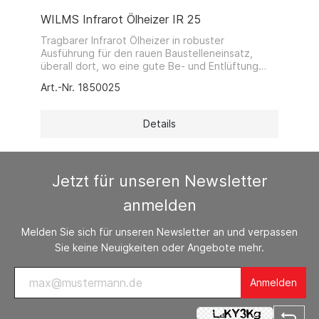
WILMS Infrarot Ölheizer IR 25
Tragbarer Infrarot Ölheizer in robuster
Ausführung für den rauen Baustelleneinsatz,
überall dort, wo eine gute Be- und Entlüftung
gegeben ist.Die Infrarotstrahlung erwärmt nur die
Art.-Nr. 1850025
angestrahlten Objekte oder Personen und ist
somit ideal zur punktuellen Beheizung in offenen
Hallen, Schuppen oder im Freien geeignet.
Details
Jetzt für unseren Newsletter
anmelden
Melden Sie sich für unseren Newsletter an und verpassen
Sie keine Neuigkeiten oder Angebote mehr.
Anmelden