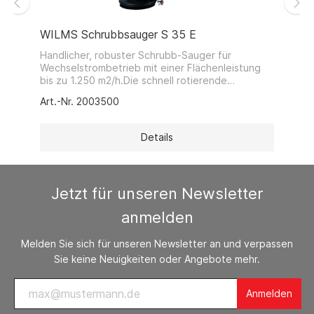
WILMS Schrubbsauger S 35 E
Handlicher, robuster Schrubb-Sauger für
Wechselstrombetrieb mit einer Flächenleistung
bis zu 1.250 m2/h.Die schnell rotierende
Tellerbürste eignet sich bestens für
Art.-Nr. 2003500
Sicherheitsfliesen, Gumminoppen- und
Natursteinböden.Durch die kompakte Bauweise
ist die Maschine äußerst wendig und eignet sich
Details
besonders für kleine Flächen und beengte
Platzverhältnisse. Serienmäßig ist eine
Tellerbürste mittlerer Härte (spezielle
Tellerbürsten für besondere Aufgaben auf
Jetzt für unseren Newsletter
Anfrage)
anmelden
Melden Sie sich für unseren Newsletter an und verpassen
Sie keine Neuigkeiten oder Angebote mehr.
Anmelden