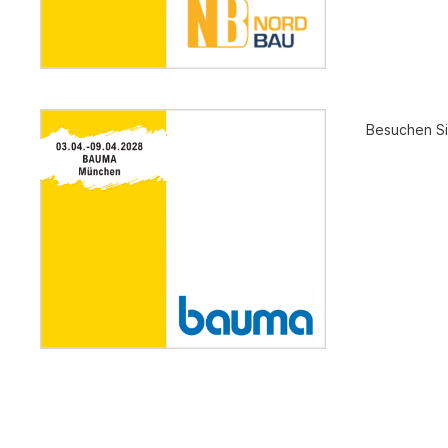
Gasheizgerät
Elektroheizg
Elektroheizge
Heizaggrega
Elektroheizge
Besuchen S
Elektroheizer
Elektroheizer
Geräte für s
Gasheizgeräte
oder Flüssigg
Infrarotheize
Lufterhitzer 
Heissluftturb
Zubehör Heiz
Schläuche un
Abgasführun
Tanks und Ta