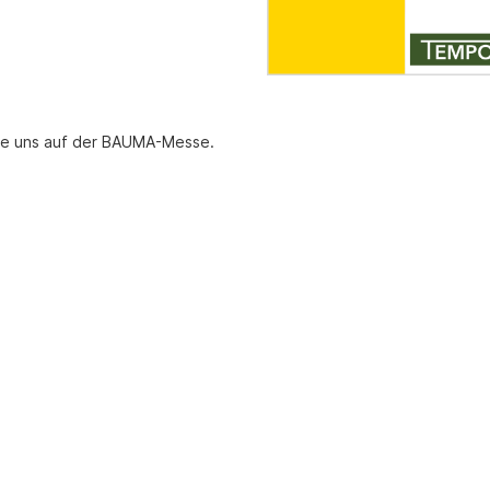
e mit Automatikzündung
Schrubbmaschinen
eräte
Zubehör Schrubbmaschinen
räte mit Keramik-
Reinigungsmittel HD-Reinger 
t
Schrubbmaschinen
räte mit Infarot
ie uns auf der BAUMA-Messe.
 mit Axialgebläse
 mit Radialgebläse
tationäre Gasversorgung
 für Ställe und Hallen (Erdgas
as)
r Gas
Gas
inen Gas
geräte
d Schlauchzubehör
g
nkzubehör