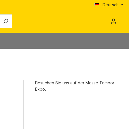
Deutsch
Trocknungsgeräte
Karriere
Luftentfeuchter
Komfort-Luftentfeuchter
r
Besuchen Sie uns auf der Messe Tempor
ECO-Luftentfeuchter
Expo.
Profi-Luftentfeuchter
Zubehör Luftentfeuchter
r
Unterestrichtrocknung
Zubehör Unterestrichtrocknung
Schmutzwasserpumpen